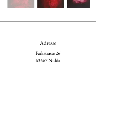
Adresse
Parkstrasse 26
63667 Nidda
Phone
0178-7642596
06043-985773