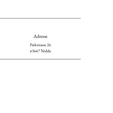
Adresse
Parkstrasse 26
63667 Nidda
Phone
0178-7642596
06043-985773