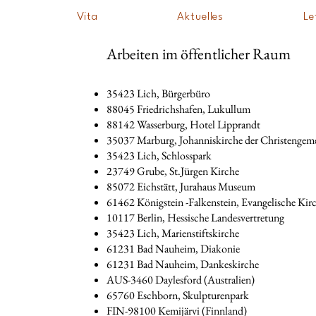
Vita
Aktuelles
Le
Arbeiten im öffentlicher Raum
35423 Lich, Bürgerbüro
88045 Friedrichshafen, Lukullum
88142 Wasserburg, H
otel Lipprandt
35037 Marburg, Johanniskirche der Christengem
35423 Lich, Schlosspark
23749 Grube, St.Jürgen Kirche
85072 Eichstätt, Jurahaus Museum
61462 Königstein -Falkenstein, Evangelische Kir
10117 Berlin, Hessische Landesvertretung
35423 Lich, Marienstiftskirche
61231 Bad Nauheim, Diakonie
61231 Bad Nauheim, Dankeskirche
AUS-3460 Daylesford (Australien)
65760 Eschborn, Skulpturenpark
FIN-98100 Kemijärvi (Finnland)